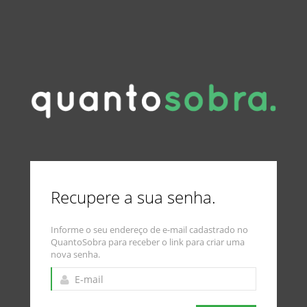
Recupere a sua senha.
Informe o seu endereço de e-mail cadastrado no
QuantoSobra para receber o link para criar uma
nova senha.